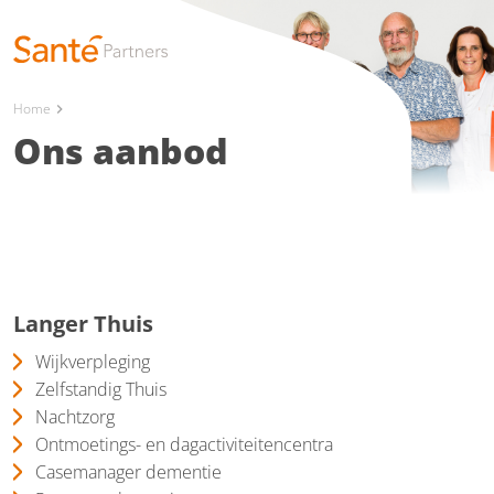
Home
chevron_right
Ons aanbod
Langer Thuis
Wijkverpleging
Zelfstandig Thuis
Nachtzorg
Ontmoetings- en dagactiviteitencentra
Casemanager dementie