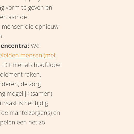
ng vorm te geven en
men aan de
or mensen die opnieuw
n.
tencentra:
We
eleiden mensen (met
 Dit met als hoofddoel
solement raken,
nderen, de zorg
ng mogelijk (samen)
aast is het tijdig
 de mantelzorger(s) en
pelen een net zo