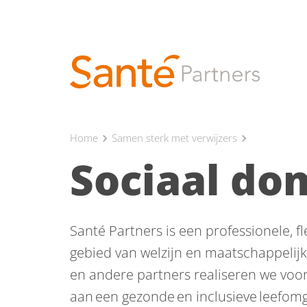
Home
Samen sterk met verwijzers
chevron_right
chevron_right
Sociaal do
Santé Partners is een professionele, 
gebied van welzijn en maatschappelij
en andere partners realiseren we voor
aan een gezonde en inclusieve leefomg