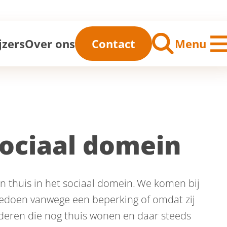
me
jzers
Over ons
Contact
Menu
sociaal domein
jn thuis in het sociaal domein. We komen bij
eedoen vanwege een beperking of omdat zij
deren die nog thuis wonen en daar steeds