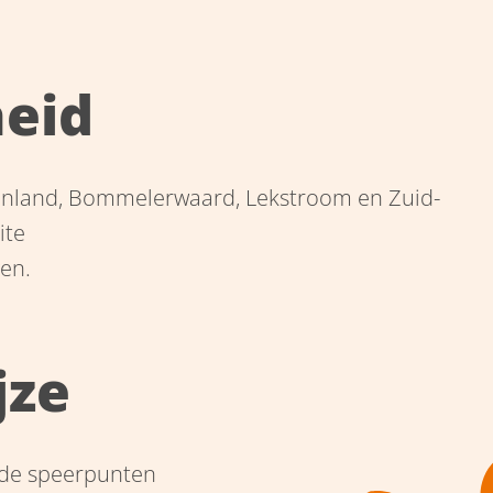
eid
renland, Bommelerwaard, Lekstroom en Zuid-
ite
gen.
jze
nde speerpunten