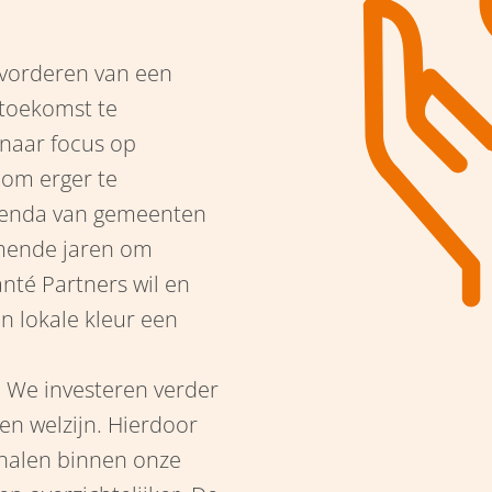
evorderen van een
 toekomst te
naar focus op
 om erger te
genda van gemeenten
omende jaren om
nté Partners wil en
en lokale kleur een
:
We investeren verder
 en welzijn. Hierdoor
halen binnen onze