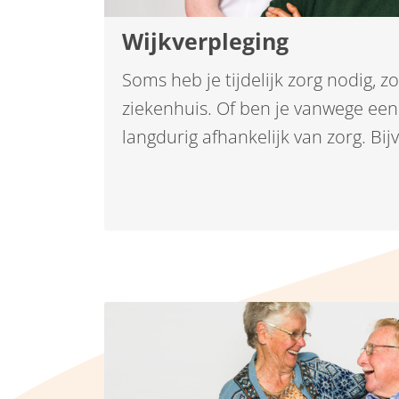
Wijkverpleging
Soms heb je tijdelijk zorg nodig, zo
ziekenhuis. Of ben je vanwege een
langdurig afhankelijk van zorg. Bij
diabetes, astma/COPD, kanker, ha
beroerte (CVA) of een andere hand
ouder bent of ongeneeslijk ziek, wi
kwaliteit van leven blijven ervare
liefst thuis. Daar helpen we bij.