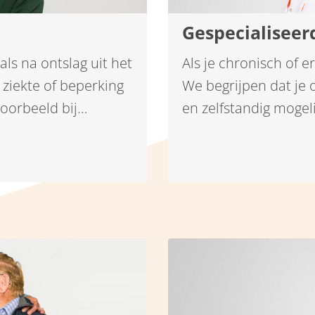
Gespecialiseer
als na ontslag uit het
Als je chronisch of er
 ziekte of beperking
We begrijpen dat je 
voorbeeld bij
en zelfstandig mogelij
rtproblemen,
vertrouwde thuissitu
icap. Ook als je
verpleegkundigen va
l je zo veel mogelijk
zorg die je nodig heb
n. Iedereen woont het
eerder naar huis van