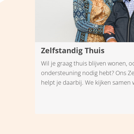
Zelfstandig Thuis
Wil je graag thuis blijven wonen, oo
ondersteuning nodig hebt? Ons Ze
helpt je daarbij. We kijken samen w
je eigen leven kunt blijven leiden. 
om verzorging, maar om een zinvol
je eigen huis of in een appartemen
Voor partners is het fijn dat jull
blijven wonen, ook als één van bei