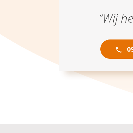
“Wij h
09