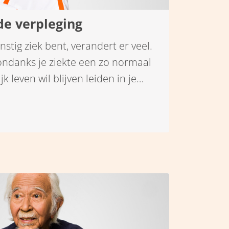
de verpleging
nstig ziek bent, verandert er veel.
ondanks je ziekte een zo normaal
k leven wil blijven leiden in je
atie. De gespecialiseerde
n Santé Partners bieden thuis de
t. Je kunt hierdoor bijvoorbeeld
uit het ziekenhuis.