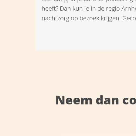
heeft? Dan kun je in de regio Ar
nachtzorg op bezoek krijgen. Ger
Partners en Jootje van STMG verte
bijzondere werk en samenwerking
Neem dan co