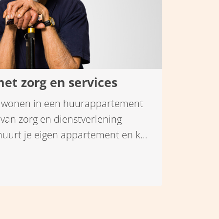
et zorg en services
g wonen in een huurappartement
van zorg en dienstverlening
e huurt je eigen appartement en kan
rschillende services, zoals
alarmering en zorg aan huis. Zo
ijven wonen.