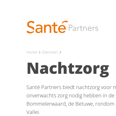
Home
Diensten
chevron_right
chevron_right
Nachtzorg
Santé Partners biedt nachtzorg voor m
onverwachts zorg nodig hebben in de n
Bommelerwaard, de Betuwe, rondom A
Vallei.