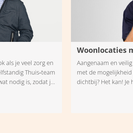
Woonlocaties m
k als je veel zorg en
Aangenaam en veili
lfstandig Thuis‑team
met de mogelijkheid 
at nodig is, zodat je
dichtbij? Het kan! J
Het gaat niet alleen
gebruik maken van ve
 en prettig leven in
maaltijden, personen
t met zorg dichtbij.
kan je zelfstandig bl
ie samen kunnen
den intensieve zorg