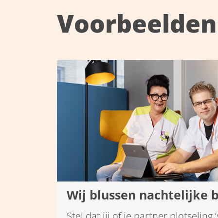
nodig heeft.
Voorbeelden 
Wij blussen nachtelijke 
Stel dat jij of je partner plotseling