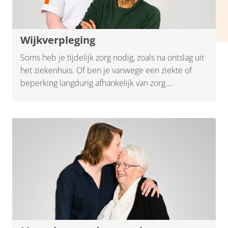
Wijkverpleging
Soms heb je tijdelijk zorg nodig, zoals na ontslag uit
het ziekenhuis. Of ben je vanwege een ziekte of
beperking langdurig afhankelijk van zorg.
Bijvoorbeeld bij diabetes, astma/COPD, kanker,
hartproblemen, beroerte (CVA) of een andere
handicap. Ook als je ouder bent of ongeneeslijk
ziek, wil je zo veel mogelijk kwaliteit van leven
blijven ervaren. Iedereen woont het liefst thuis.
Daar helpen we bij.