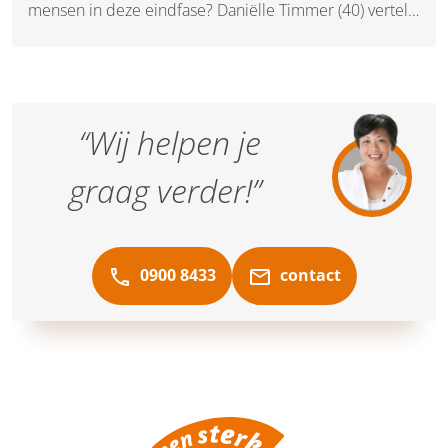
mensen in deze eindfase? Daniëlle Timmer (40) vertelt.
Zij is verpleegkundige en werkt zowel in de wijk als in
een hospice.
“Wij helpen je
graag verder!”
0900 8433
contact