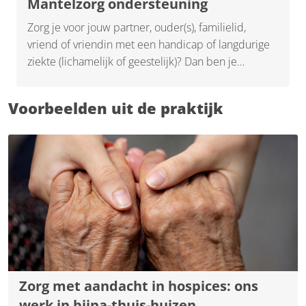
Mantelzorg ondersteuning
Zorg je voor jouw partner, ouder(s), familielid,
vriend of vriendin met een handicap of langdurige
ziekte (lichamelijk of geestelijk)? Dan ben je
mantelzorger. Mantelzorgers zijn onmisbaar in de
zorg. In Nederland zijn er al ruim 4 miljoen mensen
Voorbeelden uit de praktijk
die mantelzorg bieden. Mantelzorg kan veel
voldoening geven, maar soms kan deze taak ook (te)
zwaar worden. Enkele voorbeelden hiervan zijn een
langdurige ziekte, bij iemand die lijdt aan
geheugenverlies of als de relatie verandert.
Zorg met aandacht in hospices: ons
werk in bijna-thuis-huizen