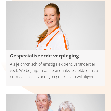
Gespecialiseerde verpleging
Als je chronisch of ernstig ziek bent, verandert er
veel. We begrijpen dat je ondanks je ziekte een zo
normaal en zelfstandig mogelijk leven wil blijven
leiden in je vertrouwde thuissituatie. De
gespecialiseerde verpleegkundigen van Santé
Partners bieden thuis de zorg die je nodig hebt. Je
kunt hierdoor bijvoorbeeld eerder naar huis vanuit
het ziekenhuis.