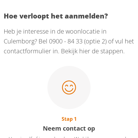
wonen niet meer mogelijk is. Onderaan deze
pagina vindt u ook ons kwaliteitsverslag '22 en
Hoe verloopt het aanmelden?
kwaliteitsplan '24.
Heb je interesse in de woonlocatie in
Culemborg? Bel 0900 - 84 33 (optie 2) of vul het
contactformulier in. Bekijk hier de stappen.
Stap 1
Neem contact op