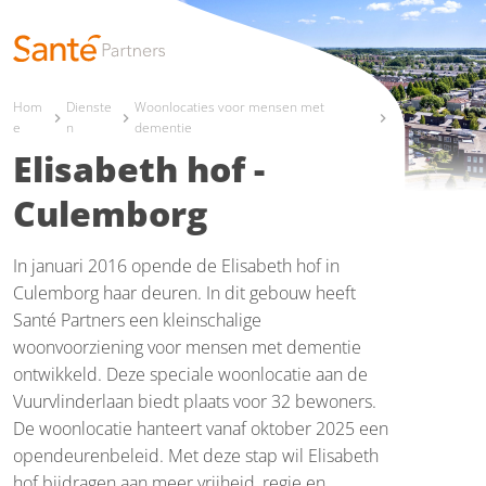
Hom
Dienste
Woonlocaties voor mensen met
chevron_right
chevron_right
chevron_right
e
n
dementie
Elisabeth hof -
Culemborg
In januari 2016 opende de Elisabeth hof in
Culemborg haar deuren. In dit gebouw heeft
Santé Partners een kleinschalige
woonvoorziening voor mensen met dementie
ontwikkeld. Deze speciale woonlocatie aan de
Vuurvlinderlaan biedt plaats voor 32 bewoners.
De woonlocatie hanteert vanaf oktober 2025 een
opendeurenbeleid. Met deze stap wil Elisabeth
hof bijdragen aan meer vrijheid, regie en