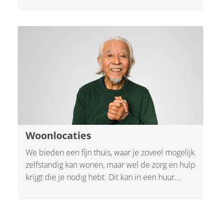
krijgen te maken met steeds meer zorgtaken en
verlies. We kunnen ondersteunen vanaf het
eerste niet pluis gevoel tot zwaardere zorg in
een later stadium van dementie.
Woonlocaties
We bieden een fijn thuis, waar je zoveel mogelijk
zelfstandig kan wonen, maar wel de zorg en hulp
krijgt die je nodig hebt. Dit kan in een huur
appartement waar zorg en services dichtbij zijn.
Of op één van onze kleinschalige woonlocaties
voor mensen met dementie voor wie thuis