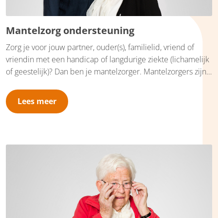
Mantelzorg ondersteuning
Zorg je voor jouw partner, ouder(s), familielid, vriend of
vriendin met een handicap of langdurige ziekte (lichamelijk
of geestelijk)? Dan ben je mantelzorger. Mantelzorgers zijn
onmisbaar in de zorg. In Nederland zijn er al ruim 4 miljoen
mensen die mantelzorg bieden. Mantelzorg kan veel
Lees meer
voldoening geven, maar soms kan deze taak ook (te) zwaar
worden. Enkele voorbeelden hiervan zijn een langdurige
ziekte, bij iemand die lijdt aan geheugenverlies of als de
relatie verandert.