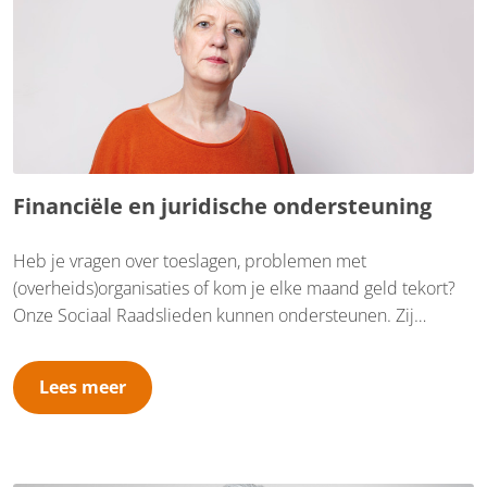
Financiële en juridische ondersteuning
Heb je vragen over toeslagen, problemen met
(overheids)organisaties of kom je elke maand geld tekort?
Onze Sociaal Raadslieden kunnen ondersteunen. Zij
kennen de weg in het doolhof van wetten en regelgeving en
weten waar je recht op hebt. Ook weten zij bij welke
Lees meer
organisatie je wat moet regelen. Ze kunnen jou ook helpen
met formulieren, brieven, het aanvragen of het maken van
bezwaar, als dat nodig is.