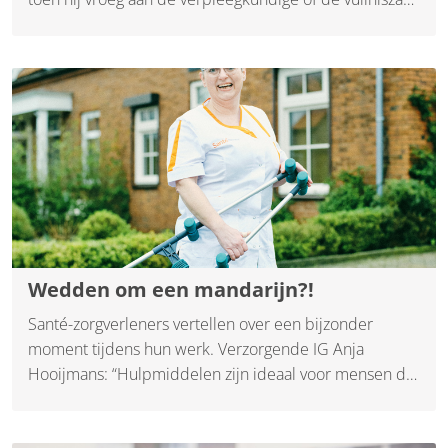
met incontinentiemateriaal buitengezet kon worden..
Omdat de kinderen ver weg wonen zat Joost lange tijd
met de handen in het haar. Joost kreeg meer kwaaltjes,
zo was hij snel buiten adem, ging het lopen ook
moeilijker en vergat hij sommige dingen. Gelukkig is er
sinds kort een oplossing, namelijk de nieuwe manier
van ondersteuning en de nadruk op thuis leven!
Wedden om een mandarijn?!
Santé-zorgverleners vertellen over een bijzonder
moment tijdens hun werk. Verzorgende IG Anja
Hooijmans: “Hulpmiddelen zijn ideaal voor mensen die
lang zelfstandig willen blijven wonen.”