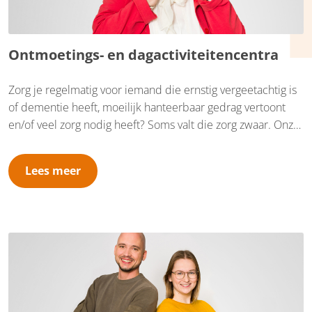
Ontmoetings- en dagactiviteitencentra
Zorg je regelmatig voor iemand die ernstig vergeetachtig is
of dementie heeft, moeilijk hanteerbaar gedrag vertoont
en/of veel zorg nodig heeft? Soms valt die zorg zwaar. Onze
ontmoetings- en dagactiviteitencentra zijn er voor jou en je
naasten. Ze bieden structuur en een fijne en gezellige dag
Lees meer
onder professionele begeleiding. Als mantelzorgers vind je
er contact met lotgenoten en een luisterend oor.