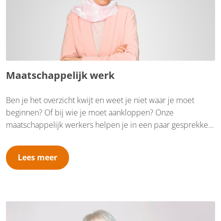
Maatschappelijk werk
Ben je het overzicht kwijt en weet je niet waar je moet
beginnen? Of bij wie je moet aankloppen? Onze
maatschappelijk werkers helpen je in een paar gesprekken
op weg met een luisterend oor en praktische hulp. Zo heb
je snel weer grip op je situatie. Denk hierbij aan vragen
Lees meer
rondom opvoeden en opgroeien, problemen met geld of in
je relatie. Maar ook bij gevoelens van eenzaamheid, rouw of
somberheid.