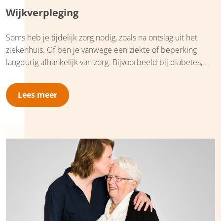
Wijkverpleging
Soms heb je tijdelijk zorg nodig, zoals na ontslag uit het
ziekenhuis. Of ben je vanwege een ziekte of beperking
langdurig afhankelijk van zorg. Bijvoorbeeld bij diabetes,
astma/COPD, kanker, hartproblemen, beroerte (CVA) of een
andere handicap. Ook als je ouder bent of ongeneeslijk
Lees meer
ziek, wil je zo veel mogelijk kwaliteit van leven blijven
ervaren. Iedereen woont het liefst thuis. Daar helpen we bij.