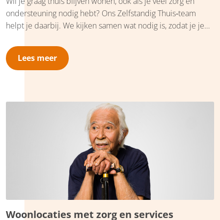
Wil je graag thuis blijven wonen, ook als je veel zorg en
ondersteuning nodig hebt? Ons Zelfstandig Thuis‑team
helpt je daarbij. We kijken samen wat nodig is, zodat je je
eigen leven kunt blijven leiden. Het gaat niet alleen om
verzorging, maar om een zinvol en prettig leven in je eigen
Lees meer
huis of in een appartement met zorg dichtbij. Voor partners
is het fijn dat jullie samen kunnen blijven wonen, ook als
één van beiden intensieve zorg nodig heeft.
Woonlocaties met zorg en services