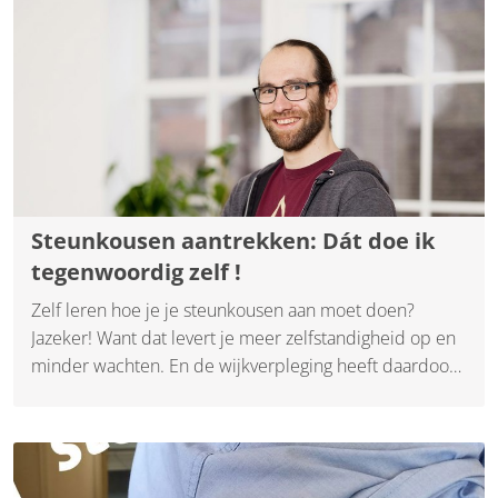
Steunkousen aantrekken: Dát doe ik
tegenwoordig zelf !
Zelf leren hoe je je steunkousen aan moet doen?
Jazeker! Want dat levert je meer zelfstandigheid op en
minder wachten. En de wijkverpleging heeft daardoor
weer meer tijd voor cliënten met extra zorgbehoeftes.
Wijkverpleegkundige Martijn Grooten legt uit hoe dit in
de praktijk door zijn team wordt aangepakt.