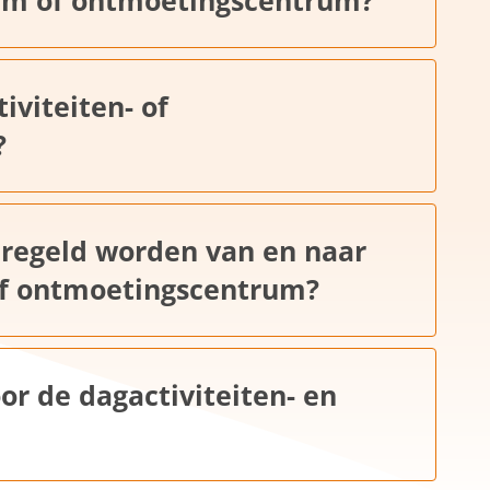
iviteiten- of
?
eregeld worden van en naar
 of ontmoetingscentrum?
oor de dagactiviteiten- en