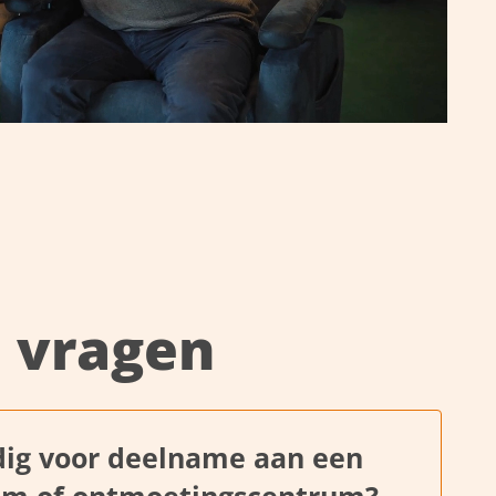
e vragen
odig voor deelname aan een
rum of ontmoetingscentrum?