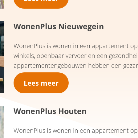
eigen wijk, ook als daarbij ondersteuning of z
WonenPlus Nieuwegein
WonenPlus is wonen in een appartement op 
winkels, openbaar vervoer en een gezondh
appartementengebouwen hebben een gezamenl
ontmoeting. Is dat er niet, dan is er een buur
Lees meer
sociale huurwoningen als particuliere huur
WonenPlus Houten
WonenPlus is wonen in een appartement op 