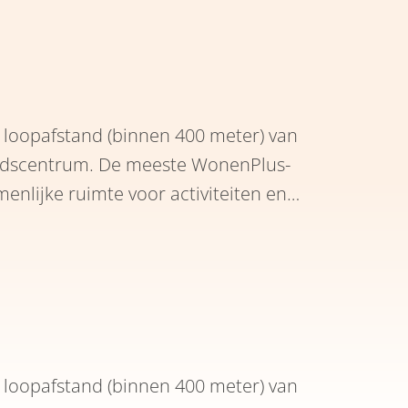
org nodig is.
loopafstand (binnen 400 meter) van
eidscentrum. De meeste WonenPlus-
ijke ruimte voor activiteiten en
tplein op loopafstand. Er zijn zowel
woningen beschikbaar.
loopafstand (binnen 400 meter) van