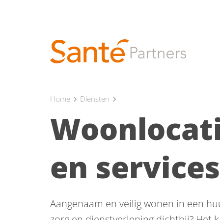
Home
Diensten
chevron_right
chevron_right
Woonlocati
en services
Aangenaam en veilig wonen in een hu
zorg en dienstverlening dichtbij? Het 