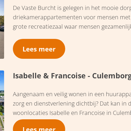
De Vaste Burcht is gelegen in het mooie do
driekamerappartementen voor mensen met z
grote recreatiezaal waar mensen gezamenlij
deelnemen aan de ontspanningsactiviteiten.
dag, 7 dagen per week zorg geboden door ee
Lees meer
Partners.
Isabelle & Francoise - Culembor
Aangenaam en veilig wonen in een huurappa
zorg en dienstverlening dichtbij? Dat kan in 
woonlocaties Isabelle en Francoise in Culem
kunnen mensen zo zelfstandig mogelijk blij
Lees meer