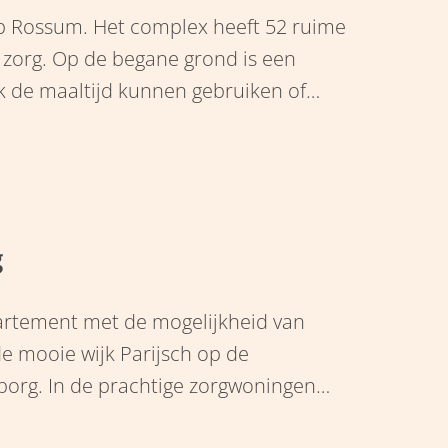
rp Rossum. Het complex heeft 52 ruime
org. Op de begane grond is een
k de maaltijd kunnen gebruiken of
 In De Vaste Burcht wordt 24 uur per
n professioneel team van Santé
g
rtement met de mogelijkheid van
de mooie wijk Parijsch op de
borg. In de prachtige zorgwoningen
ven wonen en functioneren in hun