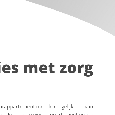
es met zorg
urappartement met de mogelijkheid van
kan! Je huurt je eigen appartement en kan