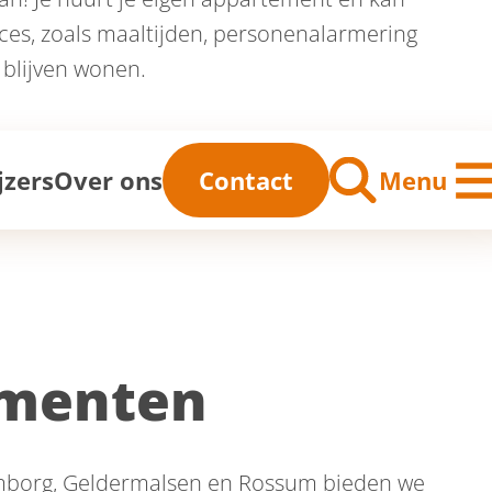
ces, zoals maaltijden, personenalarmering
 blijven wonen.
me
jzers
Over ons
Contact
Menu
ementen
ulemborg, Geldermalsen en Rossum bieden we