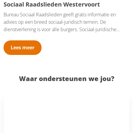
Sociaal Raadslieden Westervoort
Bureau Sociaal Raadslieden geeft gratis informatie en
advies op een breed sociaal-juridisch terrein. De
dienstverlening is voor alle burgers. Sociaal-juridische
dienstverlening bestaat uit informatie, advies en concrete
dienstverlening, zoals hulp bij het schrijven van brieven en
Lees meer
bezwaarschriften. Bureau Sociaal Raadslieden Westervoort
is gevestigd in het Kulturhus de Nieuwhof, Rivierweg 1 in
Westervoort. Wij nemen daarnaast deel aan een
inloopspreekuur met vrijwilligers van de Thuisadministratie
Waar ondersteunen we jou?
en/of Schuldhulpmaatje. Verder werken wij op afspraak.