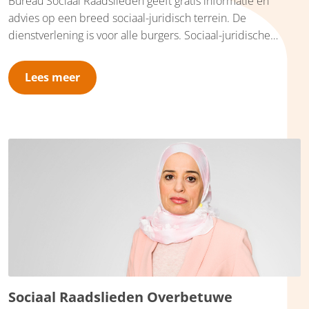
Bureau Sociaal Raadslieden geeft gratis informatie en
advies op een breed sociaal-juridisch terrein. De
dienstverlening is voor alle burgers. Sociaal-juridische
dienstverlening bestaat uit informatie, advies en concrete
dienstverlening, zoals hulp bij het schrijven van brieven en
Lees meer
bezwaarschriften. Bureau Sociaal Raadslieden Duiven is
gevestigd op de Huis van Droo, Fuutstraat 50 in Duiven. Wij
nemen daarnaast deel aan een inloopspreekuur met
vrijwilligers van de Thuisadministratie en/of
Schuldhulpmaatje of werken op afspraak.
Sociaal Raadslieden Overbetuwe