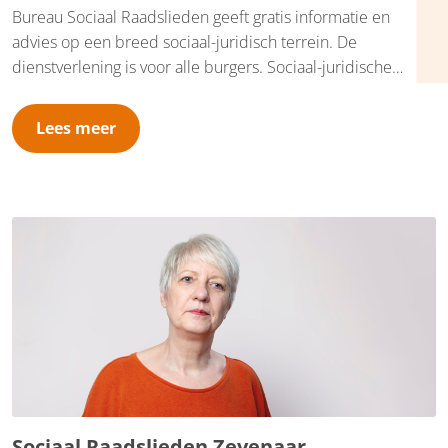
Bureau Sociaal Raadslieden geeft gratis informatie en
advies op een breed sociaal-juridisch terrein. De
dienstverlening is voor alle burgers. Sociaal-juridische
dienstverlening bestaat uit informatie, advies en concrete
dienstverlening, zoals hulp bij het schrijven van brieven en
Lees meer
bezwaarschriften. We werken in de gemeente Overbetuwe
voornamelijk op afspraak, maar bieden ook een open
inloopspreekuur op maandagmiddag. Je vindt ons op De
Wieken, Prinses Irenestraat 49 in Elst.
Sociaal Raadslieden Zevenaar