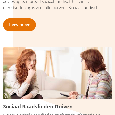
advies op een breed sociaal-juridisch terrein. De
dienstverlening is voor alle burgers. Sociaal-juridische
dienstverlening bestaat uit informatie, advies en concrete
dienstverlening, zoals hulp bij het schrijven van brieven en
Lees meer
bezwaarschriften. Bureau Sociaal Raadslieden Nieuwegein
is gevestigd aan de Coltbaan 31 (2e verdieping). U bent
welkom tijdens onze
inloopspreekuren
of op afspraak.
Sociaal Raadslieden Duiven