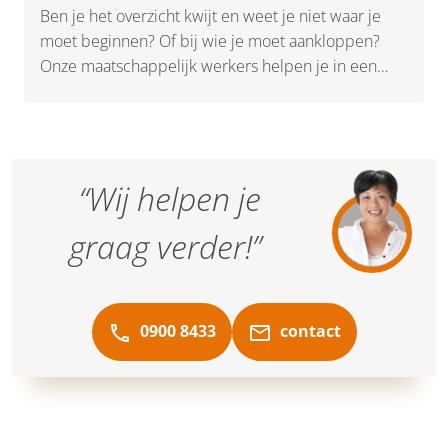
Ben je het overzicht kwijt en weet je niet waar je
moet beginnen? Of bij wie je moet aankloppen?
Onze maatschappelijk werkers helpen je in een
paar gesprekken op weg met een luisterend oor en
praktische hulp. Zo heb je snel weer grip op je
situatie. Denk hierbij aan vragen rondom opvoeden
en opgroeien, problemen met geld of in je relatie.
“Wij helpen je
Maar ook bij gevoelens van eenzaamheid, rouw of
somberheid.
graag verder!”
0900 8433
contact