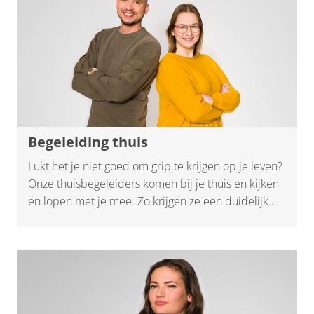
Begeleiding thuis
Lukt het je niet goed om grip te krijgen op je leven?
Onze thuisbegeleiders komen bij je thuis en kijken
en lopen met je mee. Zo krijgen ze een duidelijk
beeld waar je in vastloopt en de mogelijke
oplossingen. Ze helpen je huishouden, de
opvoeding, je administratie, je geldzaken, je relaties
of je indeling van de dag op orde te krijgen. Op een
manier die bij jou past.