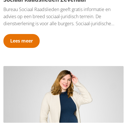
Bureau Sociaal Raadslieden geeft gratis informatie en
advies op een breed sociaal-juridisch terrein. De
dienstverlening is voor alle burgers. Sociaal-juridische
dienstverlening bestaat uit informatie, advies en concrete
dienstverlening, zoals hulp bij het schrijven van brieven en
Lees meer
bezwaarschriften. Bureau Sociaal Raadslieden Zevenaar is
gevestigd op Gemeentehuis Zevenaar Kerkstraat 27 in
Zevenaar. Wij doen mee aan het inloopspreekuur van het
Financieel Trefpunt. Verder werken wij op afspraak.