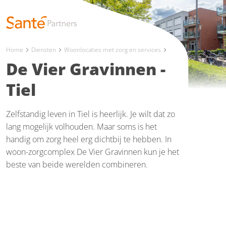
Home
Diensten
Woonlocaties met zorg en services
chevron_right
chevron_right
chevron_right
De Vier Gravinnen -
Tiel
Zelfstandig leven in Tiel is heerlijk. Je wilt dat zo
lang mogelijk volhouden. Maar soms is het
handig om zorg heel erg dichtbij te hebben. In
woon-zorgcomplex De Vier Gravinnen kun je het
beste van beide werelden combineren.