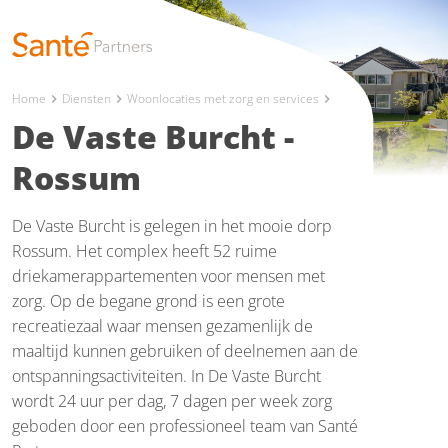
Home
Diensten
Woonlocaties met zorg en services
chevron_right
chevron_right
chevron_right
De Vaste Burcht -
Rossum
De Vaste Burcht is gelegen in het mooie dorp
Rossum. Het complex heeft 52 ruime
driekamerappartementen voor mensen met
zorg. Op de begane grond is een grote
recreatiezaal waar mensen gezamenlijk de
maaltijd kunnen gebruiken of deelnemen aan de
ontspanningsactiviteiten. In De Vaste Burcht
wordt 24 uur per dag, 7 dagen per week zorg
geboden door een professioneel team van Santé