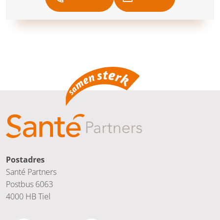
professionals signalen van overbelasting eerder
herkennen.De reacties zijn positief. Zorgprofessionals
geven aan het waardevol te vinden dat er nu een
duidelijke plek is waar zij mantelzorgers naartoe
kunnen verwijzen. Dit is ook terug te zien in de
resultaten: in de eerste 6 maanden wisten al 165
mantelzorgers het steunpunt te vinden.Vervolg en
uitbreiding“De resultaten laten zien dat deze aanpak
werkt,” zeggen Vivian Odijk en Kitty Veldhuizen namens
de betrokken organisaties. Mantelzorgers worden
eerder bereikt en beter ondersteund. Dat is winst voor
iedereen. “Op langere termijn is de ambitie om
mantelzorgsteunpunten ook in andere ziekenhuizen te
Postadres
realiseren. Want mantelzorgers spelen een cruciale rol
Santé Partners
in de zorg. Uiteindelijk verdient ieder ziekenhuis een
Postbus 6063
mantelzorgpunt,” aldus Vivian Odijk.
4000 HB Tiel