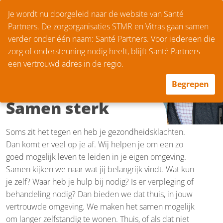
Je wordt nu doorgeleid naar de website van Santé
Partners. De zorgorganisaties STMR en Vitras gaan samen
verder onder één naam: Santé Partners. Voor iedereen die
zorg of ondersteuning nodig heeft, blijft Santé Partners
een vertrouwd adres in de regio.
Begrepen
Samen sterk
Soms zit het tegen en heb je gezondheidsklachten.
Dan komt er veel op je af. Wij helpen je om een zo
goed mogelijk leven te leiden in je eigen omgeving.
Samen kijken we naar wat jij belangrijk vindt. Wat kun
je zelf? Waar heb je hulp bij nodig? Is er verpleging of
behandeling nodig? Dan bieden we dat thuis, in jouw
vertrouwde omgeving. We maken het samen mogelijk
om langer zelfstandig te wonen. Thuis, of als dat niet