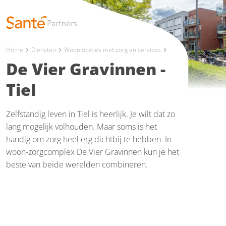
Home
Diensten
Woonlocaties met zorg en services
chevron_right
chevron_right
chevron_right
De Vier Gravinnen -
Tiel
Zelfstandig leven in Tiel is heerlijk. Je wilt dat zo
lang mogelijk volhouden. Maar soms is het
handig om zorg heel erg dichtbij te hebben. In
woon-zorgcomplex De Vier Gravinnen kun je het
beste van beide werelden combineren.