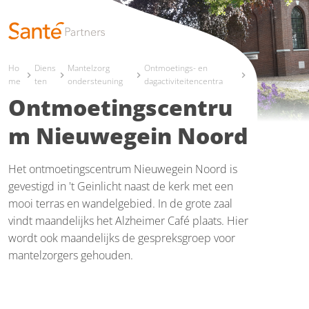
Ho
Diens
Mantelzorg
Ontmoetings- en
chevron_right
chevron_right
chevron_right
chevron_right
me
ten
ondersteuning
dagactiviteitencentra
Ontmoetingscentru
m Nieuwegein Noord
Het ontmoetingscentrum Nieuwegein Noord is
gevestigd in 't Geinlicht naast de kerk met een
mooi terras en wandelgebied. In de grote zaal
vindt maandelijks het Alzheimer Café plaats. Hier
wordt ook maandelijks de gespreksgroep voor
mantelzorgers gehouden.