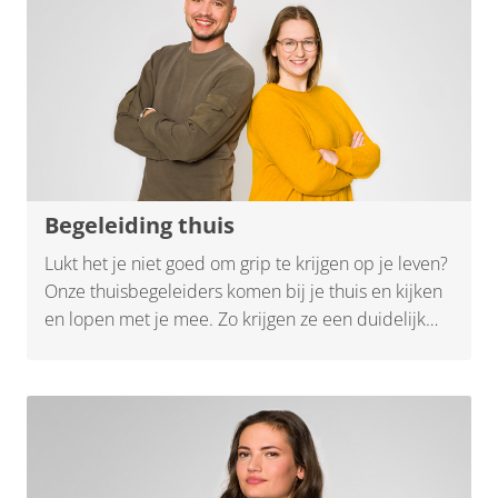
Begeleiding thuis
Lukt het je niet goed om grip te krijgen op je leven?
Onze thuisbegeleiders komen bij je thuis en kijken
en lopen met je mee. Zo krijgen ze een duidelijk
beeld waar je in vastloopt en de mogelijke
oplossingen. Ze helpen je huishouden, de
opvoeding, je administratie, je geldzaken, je relaties
of je indeling van de dag op orde te krijgen. Op een
manier die bij jou past.