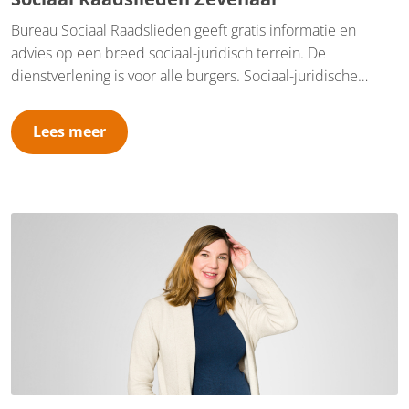
Bureau Sociaal Raadslieden geeft gratis informatie en
advies op een breed sociaal-juridisch terrein. De
dienstverlening is voor alle burgers. Sociaal-juridische
dienstverlening bestaat uit informatie, advies en concrete
dienstverlening, zoals hulp bij het schrijven van brieven en
Lees meer
bezwaarschriften. Bureau Sociaal Raadslieden Zevenaar is
gevestigd op Gemeentehuis Zevenaar Kerkstraat 27 in
Zevenaar. Wij doen mee aan het inloopspreekuur van het
Financieel Trefpunt. Verder werken wij op afspraak.