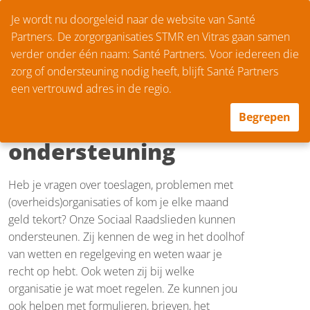
Je wordt nu doorgeleid naar de website van Santé
Partners. De zorgorganisaties STMR en Vitras gaan samen
verder onder één naam: Santé Partners. Voor iedereen die
Home
Diensten
chevron_right
chevron_right
zorg of ondersteuning nodig heeft, blijft Santé Partners
Financiële en
een vertrouwd adres in de regio.
juridische
Begrepen
ondersteuning
Heb je vragen over toeslagen, problemen met
(overheids)organisaties of kom je elke maand
geld tekort? Onze Sociaal Raadslieden kunnen
ondersteunen. Zij kennen de weg in het doolhof
van wetten en regelgeving en weten waar je
recht op hebt. Ook weten zij bij welke
organisatie je wat moet regelen. Ze kunnen jou
ook helpen met formulieren, brieven, het