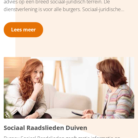
advies op een breed sociaal-juridisch terrein. De
dienstverlening is voor alle burgers. Sociaal-juridische
dienstverlening bestaat uit informatie, advies en concrete
dienstverlening, zoals hulp bij het schrijven van brieven en
Lees meer
bezwaarschriften. Bureau Sociaal Raadslieden Nieuwegein
is gevestigd aan de Coltbaan 31 (2e verdieping). U bent
welkom tijdens onze
inloopspreekuren
of op afspraak.
Sociaal Raadslieden Duiven