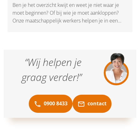
Ben je het overzicht kwijt en weet je niet waar je
moet beginnen? Of bij wie je moet aankloppen?
Onze maatschappelijk werkers helpen je in een
paar gesprekken op weg met een luisterend oor en
praktische hulp. Zo heb je snel weer grip op je
situatie. Denk hierbij aan vragen rondom opvoeden
en opgroeien, problemen met geld of in je relatie.
“Wij helpen je
Maar ook bij gevoelens van eenzaamheid, rouw of
somberheid.
graag verder!”
0900 8433
contact