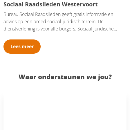
Sociaal Raadslieden Westervoort
Bureau Sociaal Raadslieden geeft gratis informatie en
advies op een breed sociaal-juridisch terrein. De
dienstverlening is voor alle burgers. Sociaal-juridische
dienstverlening bestaat uit informatie, advies en concrete
dienstverlening, zoals hulp bij het schrijven van brieven en
Lees meer
bezwaarschriften. Bureau Sociaal Raadslieden Westervoort
is gevestigd in het Kulturhus de Nieuwhof, Rivierweg 1 in
Westervoort. Wij nemen daarnaast deel aan een
inloopspreekuur met vrijwilligers van de Thuisadministratie
Waar ondersteunen we jou?
en/of Schuldhulpmaatje. Verder werken wij op afspraak.