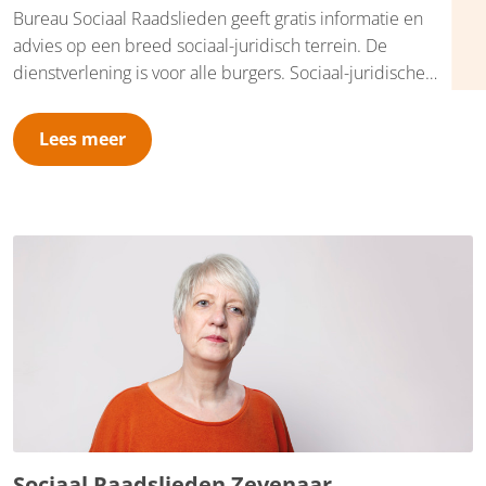
Bureau Sociaal Raadslieden geeft gratis informatie en
advies op een breed sociaal-juridisch terrein. De
dienstverlening is voor alle burgers. Sociaal-juridische
dienstverlening bestaat uit informatie, advies en concrete
dienstverlening, zoals hulp bij het schrijven van brieven en
Lees meer
bezwaarschriften. We werken in de gemeente Overbetuwe
voornamelijk op afspraak, maar bieden ook een open
inloopspreekuur op maandagmiddag. Je vindt ons op De
Wieken, Prinses Irenestraat 49 in Elst.
Sociaal Raadslieden Zevenaar