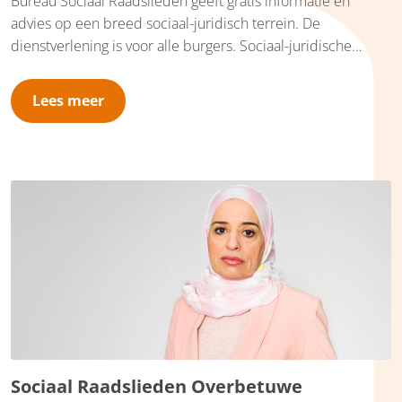
Bureau Sociaal Raadslieden geeft gratis informatie en
advies op een breed sociaal-juridisch terrein. De
dienstverlening is voor alle burgers. Sociaal-juridische
dienstverlening bestaat uit informatie, advies en concrete
dienstverlening, zoals hulp bij het schrijven van brieven en
Lees meer
bezwaarschriften. Bureau Sociaal Raadslieden Duiven is
gevestigd op de Huis van Droo, Fuutstraat 50 in Duiven. Wij
nemen daarnaast deel aan een inloopspreekuur met
vrijwilligers van de Thuisadministratie en/of
Schuldhulpmaatje of werken op afspraak.
Sociaal Raadslieden Overbetuwe