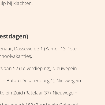
ulp bij klachten.
eestdagen)
enaar, Dasseweide 1 (Kamer 13, 1ste
schoolvakanties
)
rslaan 52 (1e verdieping), Nieuwegein
ein Batau (Dukatenburg 1), Nieuwegein.
plein Zuid (Ratelaar 37), Nieuwegein
rbeckepark 183 (Buurtplein Galecop),