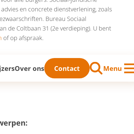
, advies en concrete dienstverlening, zoals
bezwaarschriften. Bureau Sociaal
an de Coltbaan 31 (2e verdieping). U bent
n
of op afspraak.
me
jzers
Over ons
Contact
Menu
werpen: