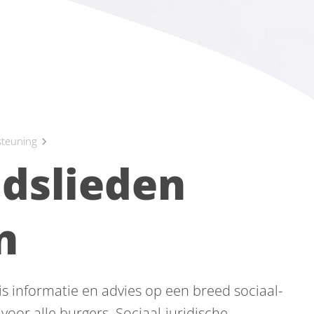
steuning
chevron_right
adslieden
n
is informatie en advies op een breed sociaal-
 voor alle burgers. Sociaal-juridische