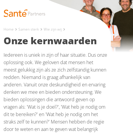
Home
Samen sterk
Wie zijn wij
chevron_right
chevron_right
chevron_right
Onze kernwaarden
Iedereen is uniek in zijn of haar situatie. Dus onze
oplossing ook. We geloven dat mensen het
meest gelukkig zijn als ze zich zelfstandig kunnen
redden. Niemand is graag afhankelijk van
anderen. Vanuit onze deskundigheid en ervaring
denken we mee en bieden ondersteuning. We
bieden oplossingen die antwoord geven op
vragen als: 'Wat is je doel?', 'Wat heb je nodig om
dit te bereiken?' en 'Wat heb je nodig om het
straks zelf te kunnen?' Mensen hebben de regie
door te weten en aan te geven wat belangrijk