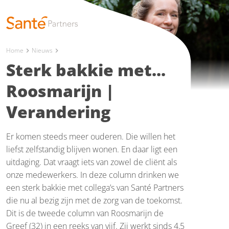
Home
Nieuws
chevron_right
chevron_right
Sterk bakkie met...
Roosmarijn |
Verandering
Er komen steeds meer ouderen. Die willen het
liefst zelfstandig blijven wonen. En daar ligt een
uitdaging. Dat vraagt iets van zowel de cliënt als
onze medewerkers. In deze column drinken we
een sterk bakkie met collega’s van Santé Partners
die nu al bezig zijn met de zorg van de toekomst.
Dit is de tweede column van Roosmarijn de
Greef (32) in een reeks van vijf. Zij werkt sinds 4,5