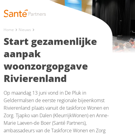
Home
Nieuws
chevron_right
chevron_right
Start gezamenlijke
aanpak
woonzorgopgave
Rivierenland
Op maandag 13 juni vond in De Pluk in
Geldermalsen de eerste regionale bijeenkomst
Rivierenland plaats vanuit de taskforce Wonen en
Zorg. Tjapko van Dalen (KleurrijkWonen) en Anne-
Marie Laeven-de Boer (Santé Partners),
ambassadeurs van de Taskforce Wonen en Zorg