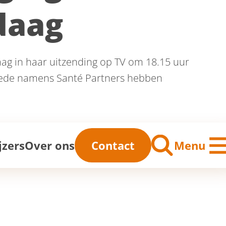
daag
ag in haar uitzending op TV om 18.15 uur
mede namens Santé Partners hebben
me
jzers
Over ons
Contact
Menu