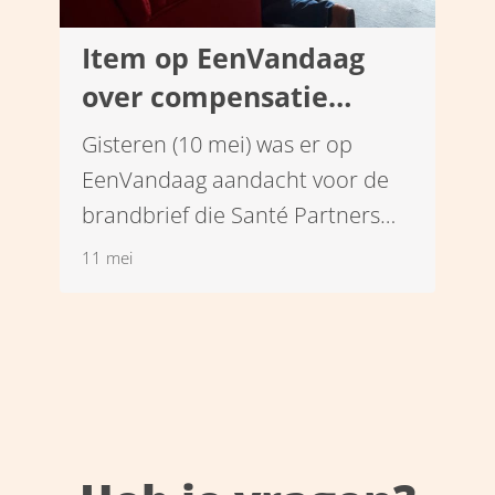
Item op EenVandaag
over compensatie
regelingen
Gisteren (10 mei) was er op
Wijkverpleging
EenVandaag aandacht voor de
brandbrief die Santé Partners
samen met andere
11 mei
zorginstellingen stuurde naar
Actiz over de
compensatieregelingen Corona
voor de Wijkverpleging.