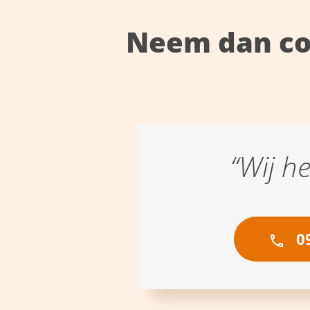
Neem dan co
“Wij h
09