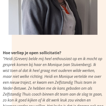
Hoe verliep je open sollicitatie?
"Heidi (Greven) belde mij heel enthousiast op en ik mocht op
gesprek komen bij haar en Monique (van Stuivenberg). Ik
wist toen al dat ik heel graag met ouderen wilde werken,
maar niet welke richting. Heidi en Monique vertelde me over
een nieuw traject, er kwam een Zelfstandig Thuis team in
Neder-Betuwe. Ze hebben me de kans geboden om als
Zelfstandig Thuis coach binnen dit team aan de slag te gaan,
zo kon ik goed kijken of ik dit werk leuk zou vinden en
hiermee verder zou willen. Het leuke is dat je daarna ook nog