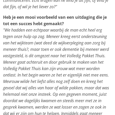
communiceren. Echt vragen van hé vind je dit fijn, of vind je
dat fijn, of wil je het liever zo?"
Heb je een mooi voorbeeld van een uitdaging die je
tot een succes hebt gemaakt?
"We hadden een echtpaar waarbij de man echt heel erg
tegen onze hulp op zag. Meneer kreeg eerst ondersteuning
van het wijkteam (wat deed de wijkverpleging aan zorg bij
meneer thuis?, maar toen er ook dementie bij meneer werd
vastgesteld, is dit omgezet naar het Volledig Pakket Thuis.
Meneer gaat achteruit en door gebruik te maken van het
Volledig Pakket Thuis kan zijn vrouw wat meer worden
ontlast. In het begin waren ze het er eigenlijk niet mee eens.
Mevrouw wilde het liefst alles nog zelf doen en kreeg het
gevoel dat wij alles van haar af wilde pakken, maar dat was
helemaal niet onze insteek. Op een gegeven moment, juist
doordat we dagelijks kwamen en steeds meer met ze in
gesprek kwamen, werden ze wat losser en zagen ze ook in
dat wij er zijn om hun te helpen. Inmiddels gaat meneer