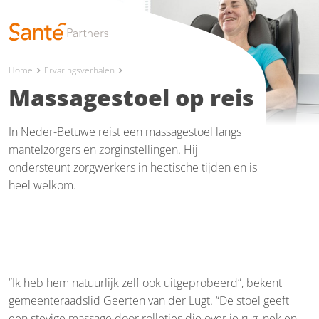
Home
Ervaringsverhalen
chevron_right
chevron_right
Massagestoel op reis
In Neder-Betuwe reist een massagestoel langs
mantelzorgers en zorginstellingen. Hij
ondersteunt zorgwerkers in hectische tijden en is
heel welkom.
“Ik heb hem natuurlijk zelf ook uitgeprobeerd”, bekent
gemeenteraadslid Geerten van der Lugt. “De stoel geeft
een stevige massage door rolletjes die over je rug, nek en