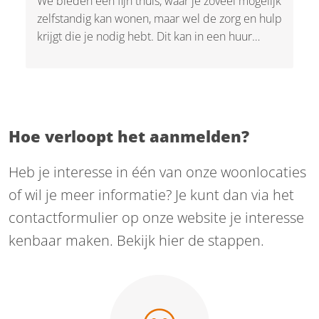
We bieden een fijn thuis, waar je zoveel mogelijk
zelfstandig kan wonen, maar wel de zorg en hulp
krijgt die je nodig hebt. Dit kan in een huur
appartement waar zorg en services dichtbij zijn.
Of op één van onze kleinschalige woonlocaties
voor mensen met dementie voor wie thuis
wonen niet meer mogelijk is. Onderaan deze
pagina vindt u ook ons kwaliteitsverslag '22 en
Hoe verloopt het aanmelden?
kwaliteitsplan '24.
Heb je interesse in één van onze woonlocaties
of wil je meer informatie? Je kunt dan via het
contactformulier op onze website je interesse
kenbaar maken. Bekijk hier de stappen.