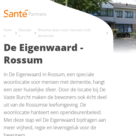
Hom
Dienste
Woonlocaties voor mensen met
chevron_right
chevron_right
chevron_right
e
n
dementie
De Eigenwaard -
Rossum
In De Eigenwaard in Rossum, een speciale
woonlocatie voor mensen met dementie, hangt
een zeer huiselijke sfeer. Door de locatie bij De
Vaste Burcht maken de bewoners ook écht deel
uit van de Rossumse leefomgeving. De
woonlocatie hanteert een opendeurenbeleid.
Met deze stap wil De Eigenwaard bijdragen aan
meer vrijheid, regie en levensgeluk voor de
bewoners.