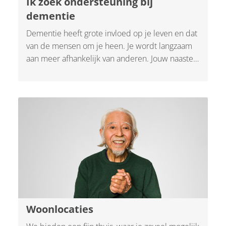
Ik zoek ondersteuning bij
dementie
Dementie heeft grote invloed op je leven en dat
van de mensen om je heen. Je wordt langzaam
aan meer afhankelijk van anderen. Jouw naasten
krijgen te maken met steeds meer zorgtaken en
verlies. We kunnen ondersteunen vanaf het
eerste niet pluis gevoel tot zwaardere zorg in
een later stadium van dementie.
Woonlocaties