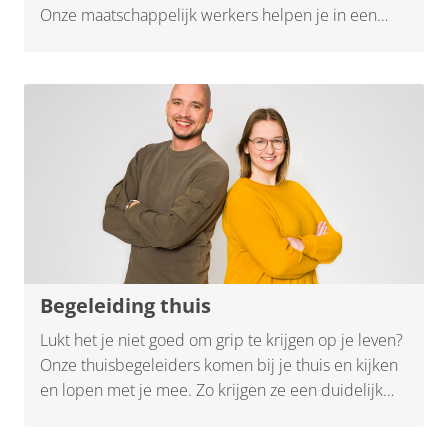
Onze maatschappelijk werkers helpen je in een
paar gesprekken op weg met een luisterend oor en
praktische hulp. Zo heb je snel weer grip op je
situatie. Denk hierbij aan vragen rondom opvoeden
en opgroeien, problemen met geld of in je relatie.
Maar ook bij gevoelens van eenzaamheid, rouw of
somberheid.
Begeleiding thuis
Lukt het je niet goed om grip te krijgen op je leven?
Onze thuisbegeleiders komen bij je thuis en kijken
en lopen met je mee. Zo krijgen ze een duidelijk
beeld waar je in vastloopt en de mogelijke
oplossingen. Ze helpen je huishouden, de