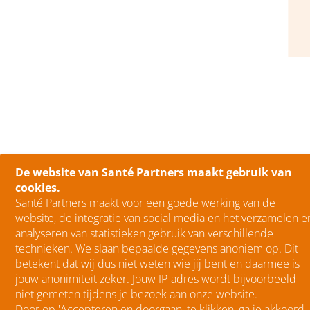
De website van Santé Partners maakt gebruik van
cookies.
Santé Partners maakt voor een goede werking van de
website, de integratie van social media en het verzamelen e
analyseren van statistieken gebruik van verschillende
technieken. We slaan bepaalde gegevens anoniem op. Dit
betekent dat wij dus niet weten wie jij bent en daarmee is
jouw anonimiteit zeker. Jouw IP-adres wordt bijvoorbeeld
niet gemeten tijdens je bezoek aan onze website.
Door op 'Accepteren en doorgaan' te klikken, ga je akkoord