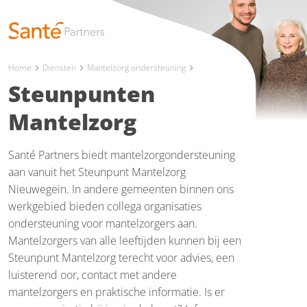
Home
Diensten
Mantelzorg ondersteuning
chevron_right
chevron_right
chevron_right
Steunpunten
Mantelzorg
Santé Partners biedt mantelzorgondersteuning
aan vanuit het Steunpunt Mantelzorg
Nieuwegein. In andere gemeenten binnen ons
werkgebied bieden collega organisaties
ondersteuning voor mantelzorgers aan.
Mantelzorgers van alle leeftijden kunnen bij een
Steunpunt Mantelzorg terecht voor advies, een
luisterend oor, contact met andere
mantelzorgers en praktische informatie. Is er