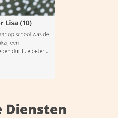
 Lisa (10)
aar op school was de
nkzij een
eden durft ze beter
e Diensten