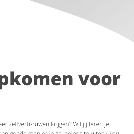
Opkomen voor
er zelfvertrouwen krijgen? Wil jij leren je
 een goede manier je gevoelens te uiten? Zou