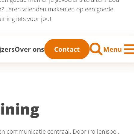
gen? Leren vrienden maken en op een goede
ining iets voor jou!
me
jzers
Over ons
Contact
Menu
ining
en communicatie centraal. Door (rollen)spel,