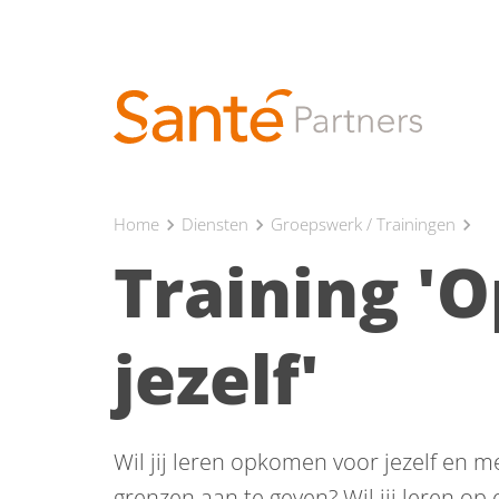
Home
Diensten
Groepswerk / Trainingen
chevron_right
chevron_right
chevron_right
Training '
jezelf'
Wil jij leren opkomen voor jezelf en me
grenzen aan te geven? Wil jij leren op