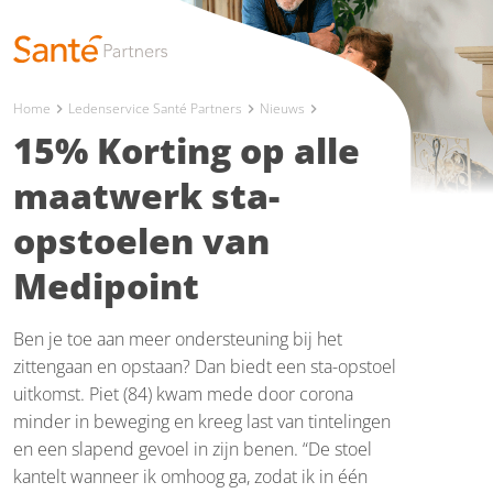
Home
Ledenservice Santé Partners
Nieuws
chevron_right
chevron_right
chevron_right
15% Korting op alle
maatwerk sta-
opstoelen van
Medipoint
Ben je toe aan meer ondersteuning bij het
zittengaan en opstaan? Dan biedt een sta-opstoel
uitkomst. Piet (84) kwam mede door corona
minder in beweging en kreeg last van tintelingen
en een slapend gevoel in zijn benen. “De stoel
kantelt wanneer ik omhoog ga, zodat ik in één