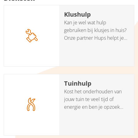
Klushulp
Kan je wel wat hulp
gebruiken bij klusjes in huis?
Onze partner Hups helpt je
bij het vinden van een goede
en betrouwbare klushulp?
Tuinhulp
Kost het onderhouden van
jouw tuin te veel tijd of
energie en ben je opzoek
naar een goede en
betrouwbare tuinhulp? Onze
partner Hups helpt je om de
juiste tuinhulp te vinden.